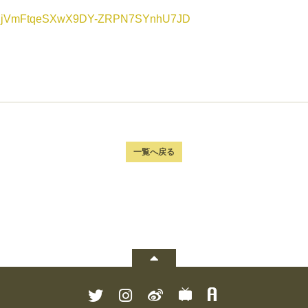
Lq4OPjVmFtqeSXwX9DY-ZRPN7SYnhU7JD
一覧へ戻る