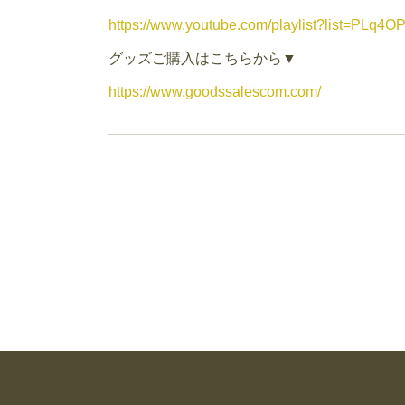
https://www.youtube.com/playlist?list=P
グッズご購入はこちらから▼
https://www.goodssalescom.com/