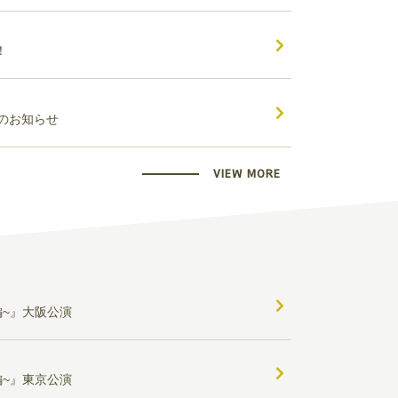
！
FC先行のお知らせ
VIEW MORE
正編~』大阪公演
正編~』東京公演