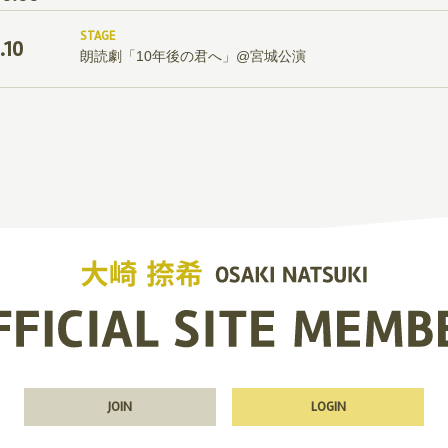
STAGE
.10
朗読劇「10年後の君へ」@宮城公演
JOIN
LOGIN