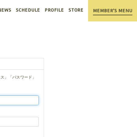
NEWS
SCHEDULE
PROFILE
STORE
MEMBER'S MENU
レス」「パスワード」