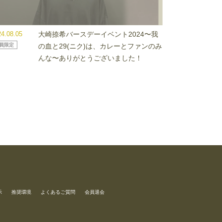
24.08.05
大崎捺希バースデーイベント2024〜我
員限定
の血と29(ニク)は、カレーとファンのみ
んな〜ありがとうございました！
示
推奨環境
よくあるご質問
会員退会
。