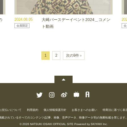
の
2024.08.05
大崎バースデーイベント2024＿コメン
20
会員限定
ト動画
会
1
2
次の9件 ›
お支払いについて
利用規約
個人情報保護方針
お客さまへのお願い
特商法に基づく表
掲載されているすべてのコンテンツ(記事、画像、音声データ、映像データ等)の無断転載を禁じます
© 2026 NATSUKI OSAKI OFFICIAL SITE Powered by
SKIYAKI Inc.