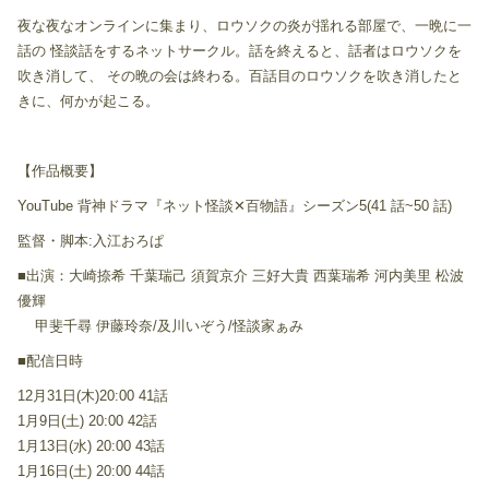
夜な夜なオンラインに集まり、ロウソクの炎が揺れる部屋で、一晩に一
話の 怪談話をするネットサークル。話を終えると、話者はロウソクを
吹き消して、 その晩の会は終わる。百話目のロウソクを吹き消したと
きに、何かが起こる。
【作品概要】
YouTube 背神ドラマ『ネット怪談✕百物語』シーズン5(41 話~50 話)
監督・脚本:入江おろぱ
■出演：大崎捺希 千葉瑞己 須賀京介 三好大貴 西葉瑞希 河内美里 松波
優輝
甲斐千尋 伊藤玲奈/及川いぞう/怪談家ぁみ
■配信日時
12月31日(木)20:00 41話
1月9日(土) 20:00 42話
1月13日(水) 20:00 43話
1月16日(土) 20:00 44話