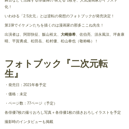
舞台などで活躍する俳優陣の“映える”1枚を、人気漫画家がイラスト
化！
いわゆる「2.5次元」とは逆転の発想のフォトブックが発売決定！
第1弾でイケメンたちを描くのは漫画家の那多ここね先生！
出演者は、阿部快征、飯山裕太、
大崎捺希
、佐伯亮、須永風汰、坪倉康
晴、平賀勇成、松田岳、松村優、松山拳也（敬称略）！
フォトブック『二次元転
生』
・発売日：2021年春予定
・価格：未定
・ページ数：77ページ（予定）
各俳優7枚の撮りおろし写真＋各俳優1枚の描きおろしイラストを予定
撮影時のインタビューも掲載