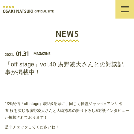
NEWS
01.31
MAGAZINE
2021.
「off stage」vol.40 廣野凌大さんとの対談記
事が掲載中！
1/29配信『off stage』表紙&巻頭に、同じく怪盗ジャック=アンリ巡
査 役を演じる廣野凌大さんと大崎捺希の撮り下ろし&対談インタビュー
が掲載されております！
是非チェックしてくださいね！