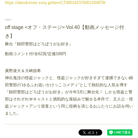
https://ebookstore.sony.jp/item/LT000142376001204978/
-----
off stage <オフ・ステージ> Vol.40【動画メッセージ付
き】
舞台『錦田警部はどろぼうがお好き』
動画コメント付/全62頁/定価100円
廣野凌大＆大崎捺希
神出鬼没の怪盗ジャックと、怪盗ジャックが好きすぎて逮捕できない錦
田警部の“ゆるふわ追いかけっこコメディ”として熱狂的な人気を博す
『錦田警部はどろぼうがお好き』が今年3月に舞台化！ しかも怪盗と警
部はそれぞれＷキャストと挑戦的な座組みで魅せる本作で、主人公・怪
盗ジャック＝アンリ巡査という同じ役柄を演じるおふたりにお話を伺い
ました。