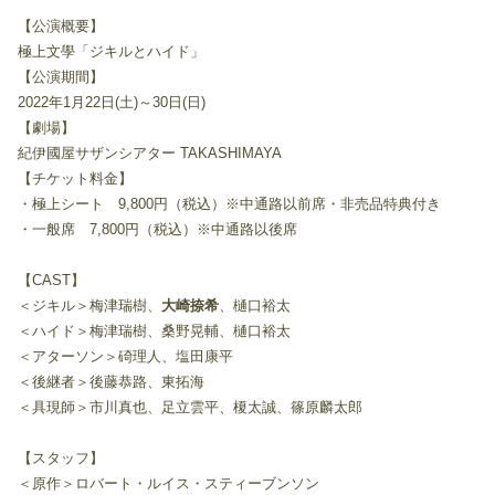
【公演概要】
極上文學「ジキルとハイド」
【公演期間】
2022年1月22日(土)～30日(日)
【劇場】
紀伊國屋サザンシアター TAKASHIMAYA
【チケット料金】
・極上シート 9,800円（税込）※中通路以前席・非売品特典付き
・一般席 7,800円（税込）※中通路以後席
【CAST】
＜ジキル＞梅津瑞樹、
大崎捺希
、樋口裕太
＜ハイド＞梅津瑞樹、桑野晃輔、樋口裕太
＜アターソン＞碕理人、塩田康平
＜後継者＞後藤恭路、東拓海
＜具現師＞市川真也、足立雲平、榎太誠、篠原麟太郎
【スタッフ】
＜原作＞ロバート・ルイス・スティーブンソン