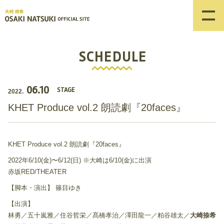
SCHEDULE
06.10
STAGE
2022.
KHET Produce vol.2 朗読劇『20faces』
KHET Produce vol.2 朗読劇『20faces』
2022年6/10(金)〜6/12(日) ※大崎は6/10(金)に出演
赤坂RED/THEATER
【脚本・演出】 篠目ゆき
【出演】
林勇／五十嵐雅／住谷哲栄／髙橋孝治／澤田龍一／粕谷雄太／
大崎捺希