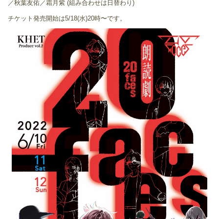
／秋葉友佑／霜月紫 (組み合わせは日替わり)
チケット発売開始は5/18(水)20時〜です。