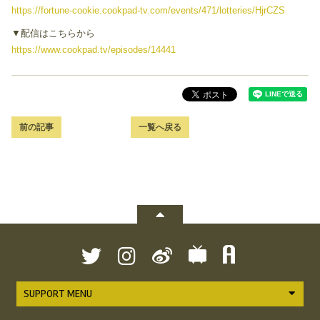
https://fortune-cookie.cookpad-tv.com/events/471/lotteries/HjrCZS
▼配信はこちらから
https://www.cookpad.tv/episodes/14441
前の記事
一覧へ戻る
SUPPORT MENU