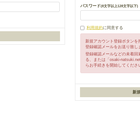
パスワード
(8文字以上128文字以下)
利用規約
に同意する
新規アカウント登録ボタンを
登録確認メールをお送り致し
登録確認メールなどの未着回
る、または「osaki-natsu
らお手続きを開始してくださ