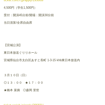
t
icket.corich
.jp/apply/295808/
4,500円（学生1,500円）
受付：開演45分前/開場：開演30分前
当日清算/全席自由席
【宮城公演】
東日本放送ぐりりホール
宮城県仙台市太白区あすと長町 1-3-15 khb東日本放送内
３月１０日（日）
◎１３：００ ★１７：００
★橋本 菜摘 ◎森岡 里世