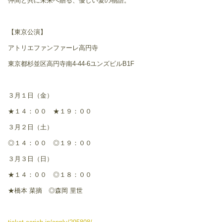
仲間と共に未来へ贈る、優しい愛の物語。
【東京公演】
​アトリエファンファーレ高円寺
東京都杉並区高円寺南4-44-6ユンズビルB1F
３月１日（金）
★１４：００ ★１９：００
３月２日（土）
◎１４：００ ◎１９：００
３月３日（日）
★１４：００ ◎１８：００
★橋本 菜摘 ◎森岡 里世