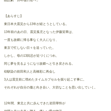
朗読劇「10年後の君へ」
【あらすじ】
東日本大震災から13年が経とうとしている。
13年前のあの日、震災孤児となった伊藤笑華は、
一度も故郷に帰る事なく大人になり、
東京で忙しない日々を送っていた。
しかし、母の13回忌が近づくにつれ、
同じ夢を見るようになり故郷へと引き戻される。
幼馴染の前田和人と高橋彩に再会し
3人は震災前に埋めたタイムカプセルを掘り起こす事に。
それぞれが自分の傷と向き合い、大切なことを思い出していく。
12年間、東北と共に歩んできた岩田華怜が