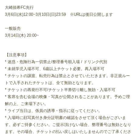
大崎捺希FC先行
3月6日(水)12:00~3月10日(日)23:59 ※URLは後日公開します
一般販売
3月14日(木) 20:00~
【注意事項】
* 迷惑・危険行為一切禁止/整理番号順入場 / ドリンク代別
* 未就学児入場不可、6歳以上チケット必要。再入場不可
* チケットの譲渡、転売行為は禁止とさせていただきます。非正規ルー
トで入手されたチケットは、全て無効となります。
* チケットの再発行不可/チケット半券切り離し無効・入場不可
* 客席を含む会場の映像・写真が公開されることがあります。予めご理
解の上、ご来場下さい。
* ライブ当日は、係員の誘導・指示に従ってください。
* 入場時に顔写真付き身分証明書の確認をさせて頂く場合がございま
す。必ずご持参ください。ご提示頂けない場合、整理番号は無効となり
ます。その場合、チケットの払い戻しはいたしませんのでご了承くださ