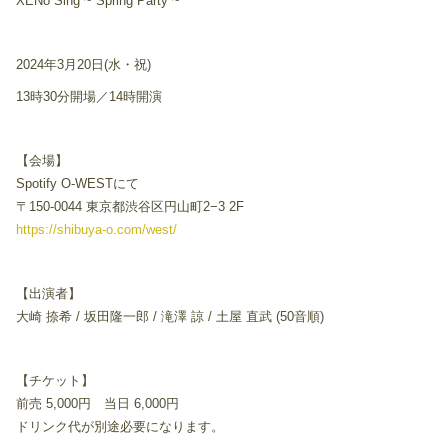
XENo Sing ~ Spring Party ~
2024年3月20日(水・祝)
13時30分開場／14時開演
【会場】
Spotify O-WESTにて
〒150-0044 東京都渋谷区円山町2−3 2F
https://shibuya-o.com/west/
【出演者】
大崎 捺希 / 坂田隆一郎 / 滝澤 諒 / 土屋 直武 (50音順)
【チケット】
前売 5,000円 当日 6,000円
ドリンク代が別途必要になります。