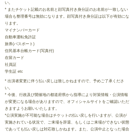
い。
* またチケット記載のお名前と顔写真付き身分証のお名前が一致しない
場合も整理番号は無効になります。顔写真付き身分証は以下が有効にな
ります。
マイナンバーカード
自動車運転免許証
旅券(パスポート)
住⺠基本台帳カード(写真付)
在留カード
社員証
学生証 etc
* 出演者変更に伴う払い戻しは致しかねますので、予めご了承くださ
い。
* 今後、行政及び開催地の都道府県から指導により対策情報・公演情報
が変更になる場合がありますので、オフィシャルサイトをご確認いただ
きますようお願いいたします。
*公演実施が不可能な場合はチケットの払い戻しを行いますが、公演が
実施されている状況で、ご来場を辞退、もしくはご来場ができない状態
であっても払い戻しは対応致しかねます。また、公演中止となった場合