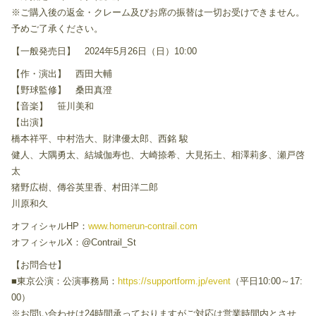
※ご購入後の返金・クレーム及びお席の振替は一切お受けできません。
予めご了承ください。
【一般発売日】 2024年5月26日（日）10:00
【作・演出】 西田大輔
【野球監修】 桑田真澄
【音楽】 笹川美和
【出演】
橋本祥平、中村浩大、財津優太郎、西銘 駿
健人、大隅勇太、結城伽寿也、大崎捺希、大見拓土、相澤莉多、瀬戸啓
太
猪野広樹、傳谷英里香、村田洋二郎
川原和久
オフィシャルHP：
www.homerun-contrail.com
オフィシャルX：@Contrail_St
【お問合せ】
■東京公演：公演事務局：
https://supportform.jp/event
（平日10:00～17:
00）
※お問い合わせは24時間承っておりますがご対応は営業時間内とさせ