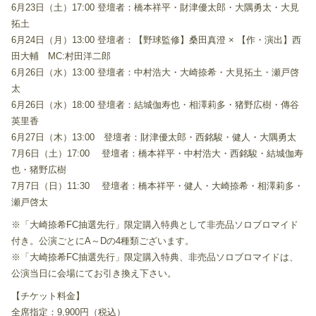
6月23日（土）17:00 登壇者：橋本祥平・財津優太郎・大隅勇太・大見
拓土
6月24日（月）13:00 登壇者：【野球監修】桑田真澄 × 【作・演出】西
田大輔 MC:村田洋二郎
6月26日（水）13:00 登壇者：中村浩大・大崎捺希・大見拓土・瀬戸啓
太
6月26日（水）18:00 登壇者：結城伽寿也・相澤莉多・猪野広樹・傳谷
英里香
6月27日（木）13:00 登壇者：財津優太郎・西銘駿・健人・大隅勇太
7月6日（土）17:00 登壇者：橋本祥平・中村浩大・西銘駿・結城伽寿
也・猪野広樹
7月7日（日）11:30 登壇者：橋本祥平・健人・大崎捺希・相澤莉多・
瀬戸啓太
※「大崎捺希FC抽選先行」限定購入特典として非売品ソロブロマイド
付き。公演ごとにA～Dの4種類ございます。
※「大崎捺希FC抽選先行」限定購入特典、非売品ソロブロマイドは、
公演当日に会場にてお引き換え下さい。
【チケット料金】
全席指定：9,900円（税込）