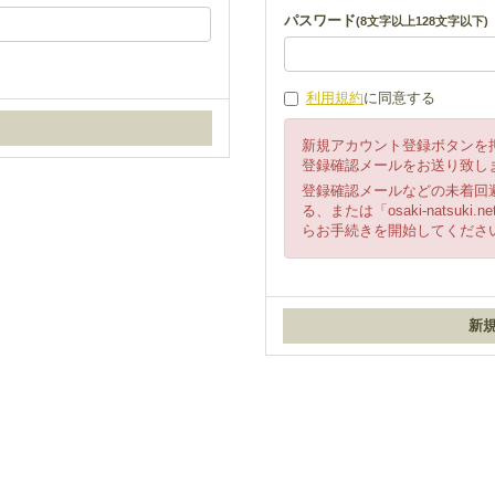
パスワード
(8文字以上128文字以下)
利用規約
に同意する
新規アカウント登録ボタンを
登録確認メールをお送り致し
登録確認メールなどの未着回
る、または「osaki-natsu
らお手続きを開始してくださ