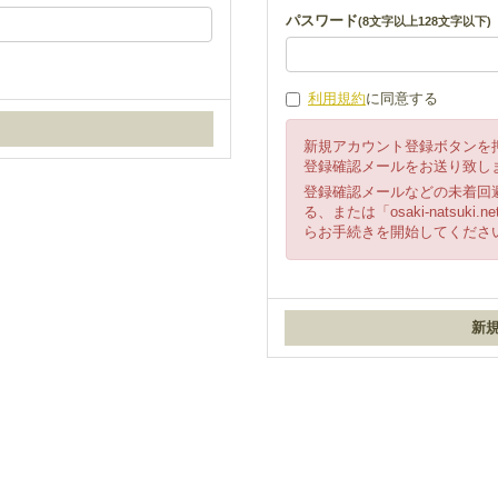
パスワード
(8文字以上128文字以下)
利用規約
に同意する
新規アカウント登録ボタンを
登録確認メールをお送り致し
登録確認メールなどの未着回
る、または「osaki-natsu
らお手続きを開始してくださ