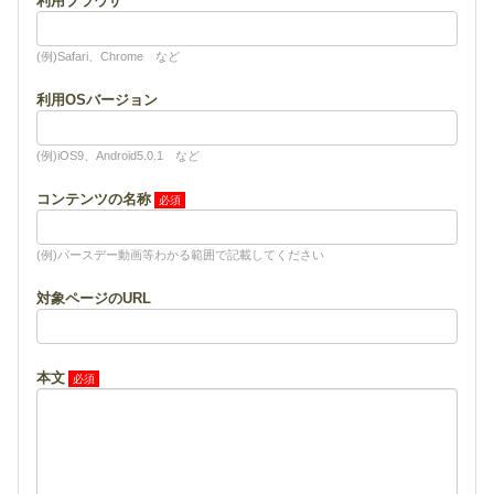
利用ブラウザ
(例)Safari、Chrome など
利用OSバージョン
(例)iOS9、Android5.0.1 など
コンテンツの名称
(例)バースデー動画等わかる範囲で記載してください
対象ページのURL
本文