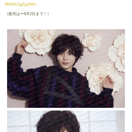
96h0IX1IgZg1fMm
（販売は〜9月2日まで！）