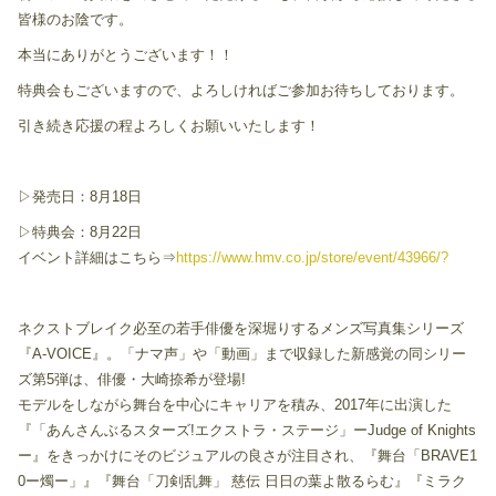
皆様のお陰です。
本当にありがとうございます！！
特典会もございますので、よろしければご参加お待ちしております。
引き続き応援の程よろしくお願いいたします！
▷発売日：8月18日
▷特典会：8月22日
イベント詳細はこちら⇒
https://www.hmv.co.jp/store/event/43966/?
ネクストブレイク必至の若手俳優を深堀りするメンズ写真集シリーズ
『A-VOICE』。「ナマ声」や「動画」まで収録した新感覚の同シリー
ズ第5弾は、俳優・大崎捺希が登場!
モデルをしながら舞台を中心にキャリアを積み、2017年に出演した
『「あんさんぶるスターズ!エクストラ・ステージ」ーJudge of Knights
ー』をきっかけにそのビジュアルの良さが注目され、『舞台「BRAVE1
0ー燭ー」』『舞台「刀剣乱舞」 慈伝 日日の葉よ散るらむ』『ミラク