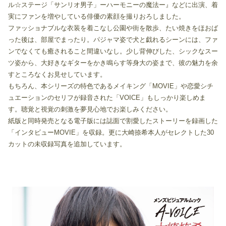
ル☆ステージ「サンリオ男子」ーハーモニーの魔法ー』などに出演、着
実にファンを増やしている俳優の素顔を撮りおろしました。
ファッショナブルな衣装を着こなし公園や街を散歩、たい焼きをほおば
った後は、部屋でまったり。パジャマ姿で犬と戯れるシーンには、ファ
ンでなくても癒されること間違いなし。少し背伸びした、シックなスー
ツ姿から、大好きなギターをかき鳴らす等身大の姿まで、彼の魅力を余
すところなくお見せしています。
もちろん、本シリーズの特色であるメイキング「MOVIE」や恋愛シチ
ュエーションのセリフが録音された「VOICE」もしっかり楽しめま
す。聴覚と視覚の刺激を夢見心地でお楽しみください。
紙版と同時発売となる電子版には誌面で割愛したストーリーを録画した
「インタビューMOVIE」を収録。更に大崎捺希本人がセレクトした30
カットの未収録写真を追加しています。