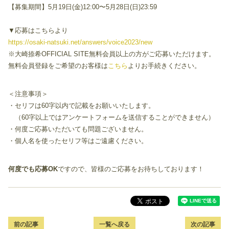
【募集期間】5月19日(金)12:00〜5月28日(日)23:59
▼応募はこちらより
https://osaki-natsuki.net/answers/voice2023/new
※大崎捺希OFFICIAL SITE無料会員以上の方がご応募いただけます。
無料会員登録をご希望のお客様は
こちら
よりお手続きください。
＜注意事項＞
・セリフは60字以内で記載をお願いいたします。
（60字以上ではアンケートフォームを送信することができません）
・何度ご応募いただいても問題ございません。
・個人名を使ったセリフ等はご遠慮ください。
何度でも応募OK
ですので、皆様のご応募をお待ちしております！
前の記事
一覧へ戻る
次の記事