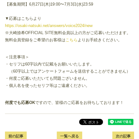
【募集期間】6月27日(木)19:00〜7月3日(水)23:59
▼応募はこちらより
https://osaki-natsuki.net/answers/voice2024/new
※大崎捺希OFFICIAL SITE無料会員以上の方がご応募いただけます。
無料会員登録をご希望のお客様は
こちら
よりお手続きください。
＜注意事項＞
・セリフは60字以内で記載をお願いいたします。
（60字以上ではアンケートフォームを送信することができません）
・何度ご応募いただいても問題ございません。
・個人名を使ったセリフ等はご遠慮ください。
何度でも応募OK
ですので、皆様のご応募をお待ちしております！
前の記事
一覧へ戻る
次の記事