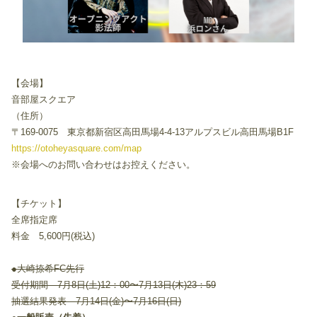
【会場】
音部屋スクエア
（住所）
〒169-0075 東京都新宿区高田馬場4-4-13アルプスビル高田馬場B1F
https://otoheyasquare.com/map
※会場へのお問い合わせはお控えください。
【チケット】
全席指定席
料金 5,600円(税込)
●大崎捺希FC先行
受付期間 7月8日(土)12：00〜7月13日(木)23：59
抽選結果発表 7月14日(金)〜7月16日(日)