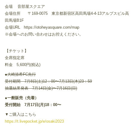
会場 音部屋スクエア
会場住所 〒169-0075 東京都新宿区高田馬場4-4-13アルプスビル高
田馬場B1F
会場URL https://otoheyasquare.com/map
※会場へのお問い合わせはお控えください。
【チケット】
全席指定席
料金 5,600円(税込)
●
大崎捺希FC先行
受付期間 7月8日(土)12：00〜7月13日(木)23：59
抽選結果発表 7月14日(金)〜7月16日(日)
●
一般販売（先着）
受付開始 7月17日(月)18：00〜
▼ご購入はこちら
https://t.livepocket.jp/e/osaki2023