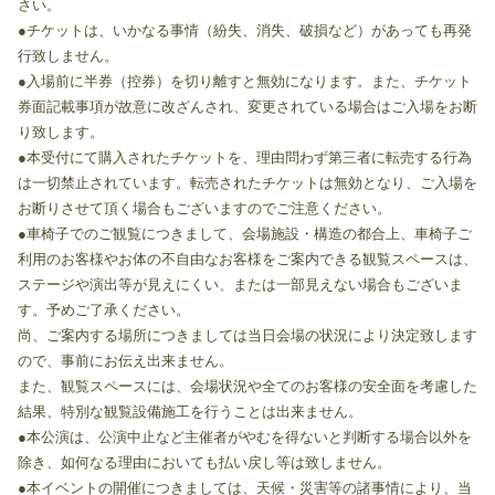
さい。
●チケットは、いかなる事情（紛失、消失、破損など）があっても再発
行致しません。
●入場前に半券（控券）を切り離すと無効になります。また、チケット
券面記載事項が故意に改ざんされ、変更されている場合はご入場をお断
り致します。
●本受付にて購入されたチケットを、理由問わず第三者に転売する行為
は一切禁止されています。転売されたチケットは無効となり、ご入場を
お断りさせて頂く場合もございますのでご注意ください。
●車椅子でのご観覧につきまして、会場施設・構造の都合上、車椅子ご
利用のお客様やお体の不自由なお客様をご案内できる観覧スペースは、
ステージや演出等が見えにくい、または一部見えない場合もございま
す。予めご了承ください。
尚、ご案内する場所につきましては当日会場の状況により決定致します
ので、事前にお伝え出来ません。
また、観覧スペースには、会場状況や全てのお客様の安全面を考慮した
結果、特別な観覧設備施工を行うことは出来ません。
●本公演は、公演中止など主催者がやむを得ないと判断する場合以外を
除き、如何なる理由においても払い戻し等は致しません。
●本イベントの開催につきましては、天候・災害等の諸事情により、当