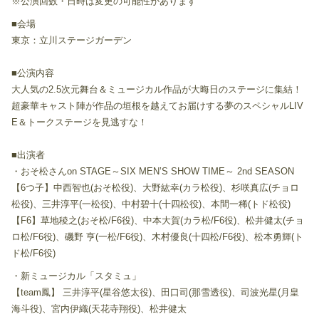
※公演回数・日時は変更の可能性があります
■会場
東京：立川ステージガーデン
■公演内容
大人気の2.5次元舞台＆ミュージカル作品が大晦日のステージに集結！
超豪華キャスト陣が作品の垣根を越えてお届けする夢のスペシャルLIV
E＆トークステージを見逃すな！
■出演者
・おそ松さんon STAGE～SIX MEN’S SHOW TIME～ 2nd SEASON
【6つ子】中西智也(おそ松役)、大野紘幸(カラ松役)、杉咲真広(チョロ
松役)、三井淳平(一松役)、中村碧十(十四松役)、本間一稀(トド松役)
【F6】草地稜之(おそ松/F6役)、中本大賀(カラ松/F6役)、松井健太(チョ
ロ松/F6役)、磯野 亨(一松/F6役)、木村優良(十四松/F6役)、松本勇輝(ト
ド松/F6役)
・新ミュージカル「スタミュ」
【team鳳】 三井淳平(星谷悠太役)、田口司(那雪透役)、司波光星(月皇
海斗役)、宮内伊織(天花寺翔役)、松井健太