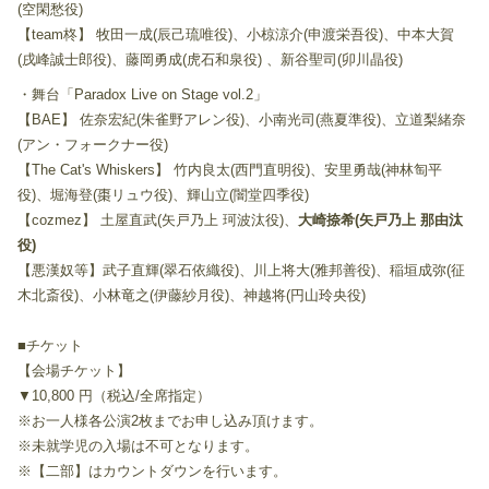
(空閑愁役)
【team柊】 牧田一成(辰己琉唯役)、小椋涼介(申渡栄吾役)、中本大賀
(戌峰誠士郎役)、藤岡勇成(虎石和泉役) 、新谷聖司(卯川晶役)
・舞台「Paradox Live on Stage vol.2」
【BAE】 佐奈宏紀(朱雀野アレン役)、小南光司(燕夏準役)、立道梨緒奈
(アン・フォークナー役)
【The Cat's Whiskers】 竹内良太(西門直明役)、安里勇哉(神林匋平
役)、堀海登(棗リュウ役)、輝山立(闇堂四季役)
【cozmez】 土屋直武(矢戸乃上 珂波汰役)、
大崎捺希(矢戸乃上 那由汰
役)
【悪漢奴等】武子直輝(翠石依織役)、川上将大(雅邦善役)、稲垣成弥(征
木北斎役)、小林竜之(伊藤紗月役)、神越将(円山玲央役)
■チケット
【会場チケット】
▼10,800 円（税込/全席指定）
※お一人様各公演2枚までお申し込み頂けます。
※未就学児の入場は不可となります。
※【二部】はカウントダウンを行います。