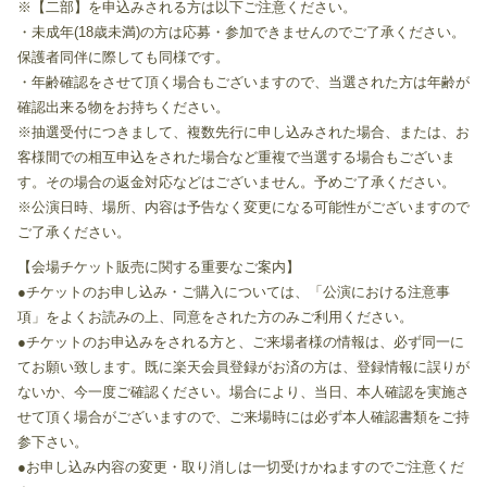
※【二部】を申込みされる方は以下ご注意ください。
・未成年(18歳未満)の方は応募・参加できませんのでご了承ください。
保護者同伴に際しても同様です。
・年齢確認をさせて頂く場合もございますので、当選された方は年齢が
確認出来る物をお持ちください。
※抽選受付につきまして、複数先行に申し込みされた場合、または、お
客様間での相互申込をされた場合など重複で当選する場合もございま
す。その場合の返金対応などはございません。予めご了承ください。
※公演日時、場所、内容は予告なく変更になる可能性がございますので
ご了承ください。
【会場チケット販売に関する重要なご案内】
●チケットのお申し込み・ご購入については、「公演における注意事
項」をよくお読みの上、同意をされた方のみご利用ください。
●チケットのお申込みをされる方と、ご来場者様の情報は、必ず同一に
てお願い致します。既に楽天会員登録がお済の方は、登録情報に誤りが
ないか、今一度ご確認ください。場合により、当日、本人確認を実施さ
せて頂く場合がございますので、ご来場時には必ず本人確認書類をご持
参下さい。
●お申し込み内容の変更・取り消しは一切受けかねますのでご注意くだ