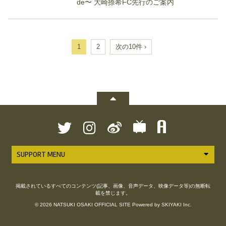
de〜 大崎捺希FC先行のご案内
1
2
次の10件 ›
SUPPORT MENU
掲載されているすべてのコンテンツ(記事、画像、音声データ、映像データ等)の無断転
載を禁じます。
© 2026 NATSUKI OSAKI OFFICIAL SITE Powered by
SKIYAKI Inc.