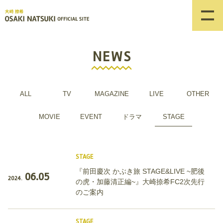
NEWS
ALL
TV
MAGAZINE
LIVE
OTHER
MOVIE
EVENT
ドラマ
STAGE
STAGE
『前田慶次 かぶき旅 STAGE&LIVE ~肥後
06.05
2024.
の虎・加藤清正編~』大崎捺希FC2次先行
のご案内
STAGE